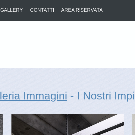
GALLERY
CONTATTI
AREA RISERVATA
leria Immagini
- I Nostri Impi